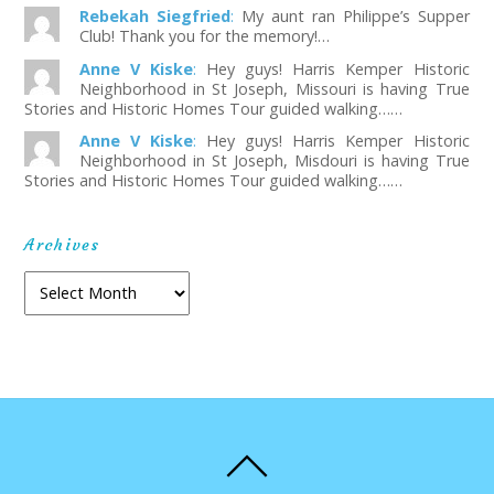
Rebekah Siegfried
:
My aunt ran Philippe’s Supper
Club! Thank you for the memory!…
Anne V Kiske
:
Hey guys! Harris Kemper Historic
Neighborhood in St Joseph, Missouri is having True
Stories and Historic Homes Tour guided walking……
Anne V Kiske
:
Hey guys! Harris Kemper Historic
Neighborhood in St Joseph, Misdouri is having True
Stories and Historic Homes Tour guided walking……
Archives
Archives