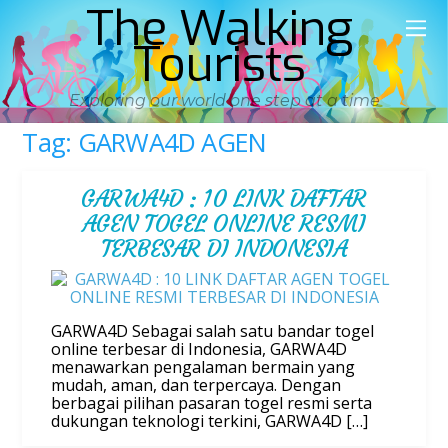
The Walking
Tourists
Exploring our world one step at a time
Tag:
GARWA4D AGEN
GARWA4D : 10 LINK DAFTAR
AGEN TOGEL ONLINE RESMI
TERBESAR DI INDONESIA
GARWA4D Sebagai salah satu bandar togel
online terbesar di Indonesia, GARWA4D
menawarkan pengalaman bermain yang
mudah, aman, dan terpercaya. Dengan
berbagai pilihan pasaran togel resmi serta
dukungan teknologi terkini, GARWA4D […]