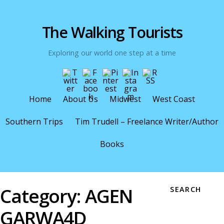
The Walking Tourists
Exploring our world one step at a time
Home
About Us
Midwest
West Coast
Southern Trips
Tim Trudell – Freelance Writer/Author
Books
Category:
AGEN
SEARCH
GARWA4D