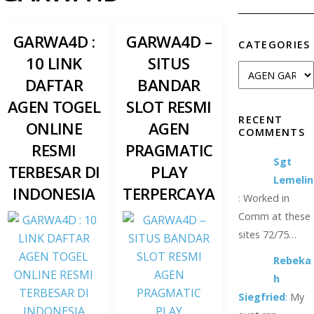
GARWA4D :
GARWA4D –
CATEGORIES
10 LINK
SITUS
DAFTAR
BANDAR
AGEN TOGEL
SLOT RESMI
RECENT
ONLINE
AGEN
COMMENTS
RESMI
PRAGMATIC
Sgt
TERBESAR DI
PLAY
Lemelin
INDONESIA
TERPERCAYA
:
Worked in
Comm at these
sites 72/75…
Rebeka
h
Siegfried
:
My