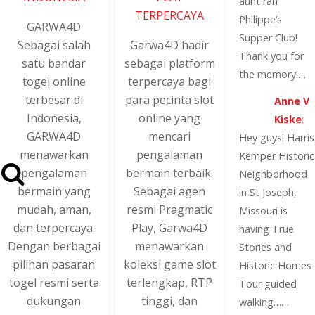
aunt ran
Philippe’s
GARWA4D
Supper Club!
Sebagai salah
Garwa4D hadir
Thank you for
satu bandar
sebagai platform
the memory!…
togel online
terpercaya bagi
terbesar di
para pecinta slot
Anne V
Indonesia,
online yang
Kiske
:
GARWA4D
mencari
Hey guys! Harris
menawarkan
pengalaman
Kemper Historic
pengalaman
bermain terbaik.
Neighborhood
bermain yang
Sebagai agen
in St Joseph,
mudah, aman,
resmi Pragmatic
Missouri is
dan terpercaya.
Play, Garwa4D
having True
Dengan berbagai
menawarkan
Stories and
pilihan pasaran
koleksi game slot
Historic Homes
togel resmi serta
terlengkap, RTP
Tour guided
dukungan
tinggi, dan
walking……